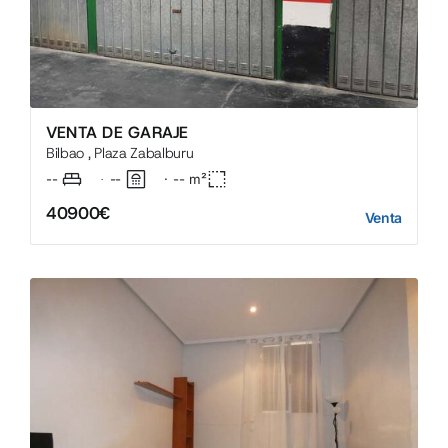
SERVICIOS
VENTA DE GARAJE
Bilbao , Plaza Zabalburu
--
--
·
--
m²
·
40900€
Venta