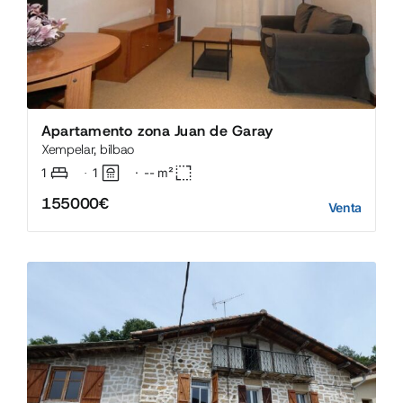
Apartamento zona Juan de Garay
Xempelar, bilbao
1
1
·
--
m²
·
155000€
Venta