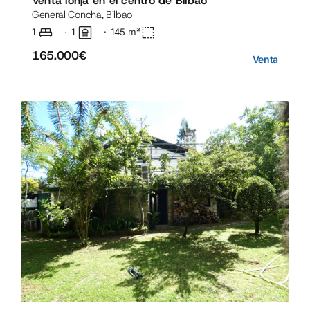
Venta lonja en el centro de Bilbao
General Concha, Bilbao
1
1
·
145
m²
·
165.000€
Venta