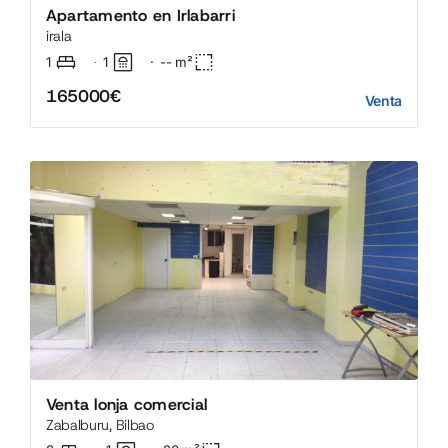
Apartamento en Irlabarri
irala
1
1
·
--
m²
·
165000€
Venta
Venta lonja comercial
Zabalburu, Bilbao