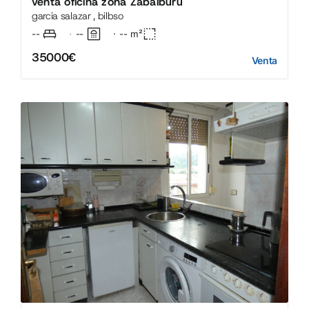
venta oficina zona Zabalburu
garcia salazar , bilbso
--
--
·
--
m²
·
35000€
Venta