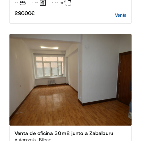
--
--
·
--
m²
·
29000€
Venta
Venta de oficina 30m2 junto a Zabalburu
Autonomia , Bilbao