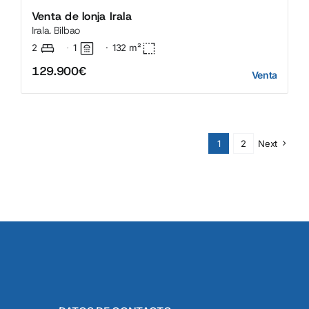
Venta de lonja Irala
Irala. Bilbao
2
1
·
132
m²
·
129.900€
Venta
1
2
Next