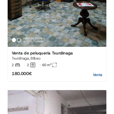
Venta de peluquería Txurdinaga
Txurdinaga, Bilbao
2
2
·
60
m²
·
180.000€
Venta