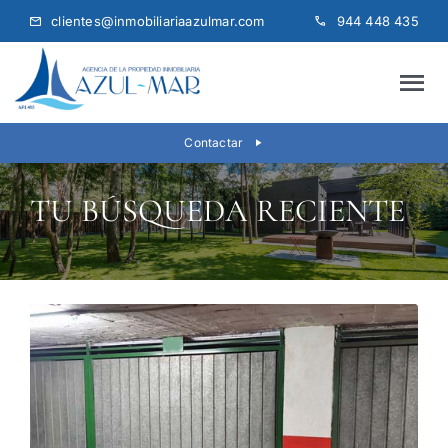
Skip
clientes@inmobiliariaazulmar.com
944 448 435
to
content
Tog
Nav
INICIO
Contactar
TU BÚSQUEDA RECIENTE
QUIÉNES SOMOS
VENTA
ALQUILER
SEGUNDA VIVIENDA