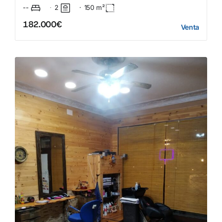
--
2
·
150
m²
·
182.000€
Venta