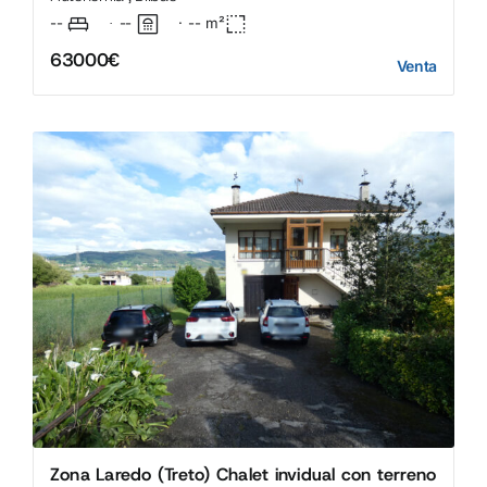
--
--
·
--
m²
·
63000€
Venta
Zona Laredo (Treto) Chalet invidual con terreno