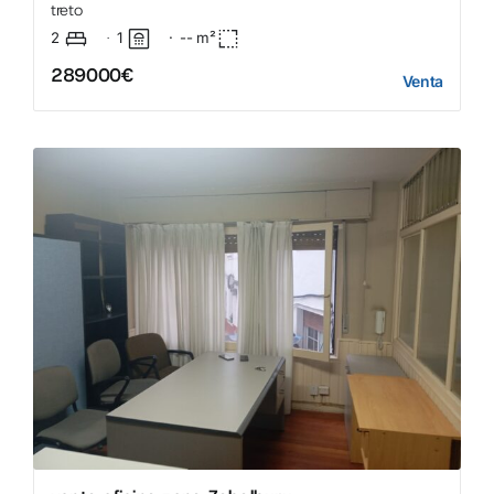
treto
2
1
·
--
m²
·
289000€
Venta