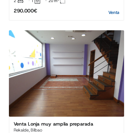
2
1
·
20
m²
·
290.000€
Venta
Venta Lonja muy amplia preparada
Rekalde, Bilbao