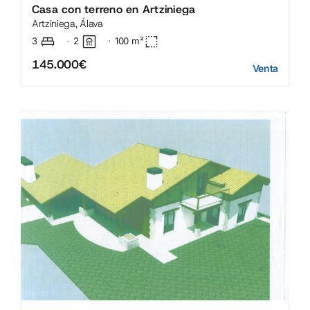
Casa con terreno en Artziniega
Artziniega, Álava
3
2
·
100
m²
·
145.000€
Venta