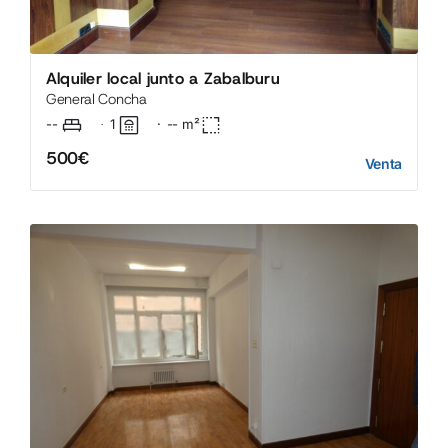
Alquiler local junto a Zabalburu
General Concha
--
1
·
--
m²
·
500€
Venta