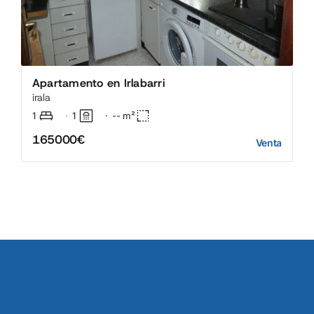
Apartamento en Irlabarri
irala
1
1
·
--
m²
·
165000€
Venta