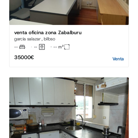
venta oficina zona Zabalburu
garcia salazar , bilbso
--
--
·
--
m²
·
35000€
Venta