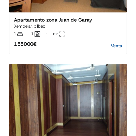
Apartamento zona Juan de Garay
Xempelar, bilbao
1
1
·
--
m²
·
155000€
Venta