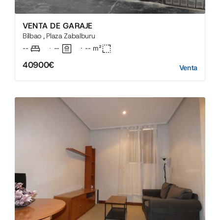
VENTA DE GARAJE
Bilbao , Plaza Zabalburu
--
--
·
--
m²
·
40900€
Venta