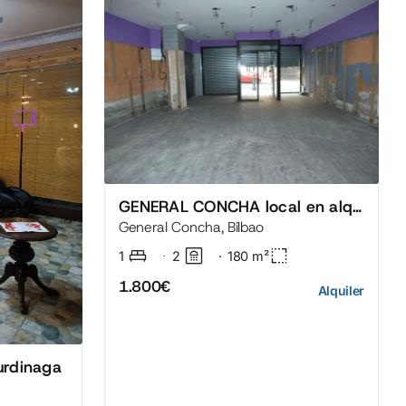
GENERAL CONCHA local en alquiler
General Concha, Bilbao
1
·
2
·
180
m²
1.800€
Alquiler
urdinaga