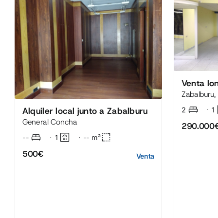
Venta lo
Zabalburu, 
Alquiler local junto a Zabalburu
2
·
1
General Concha
290.000
--
·
1
·
--
m²
500€
Venta