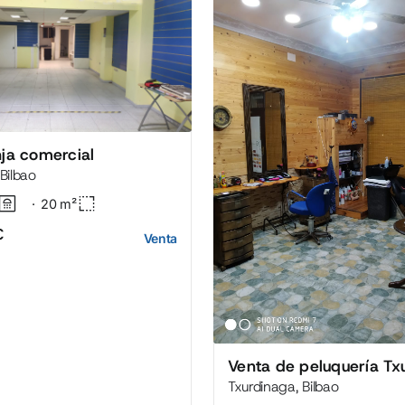
nja comercial
Bilbao
·
20
m²
€
Venta
Venta de peluquería Tx
Txurdinaga, Bilbao