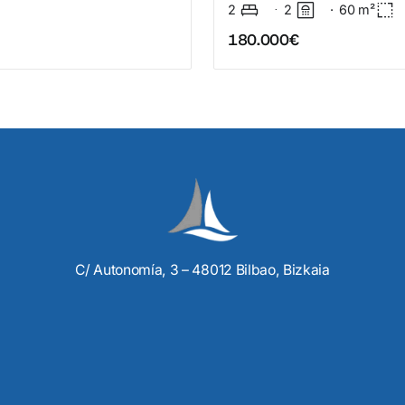
2
·
2
·
60
m²
180.000€
C/ Autonomía, 3 – 48012 Bilbao, Bizkaia