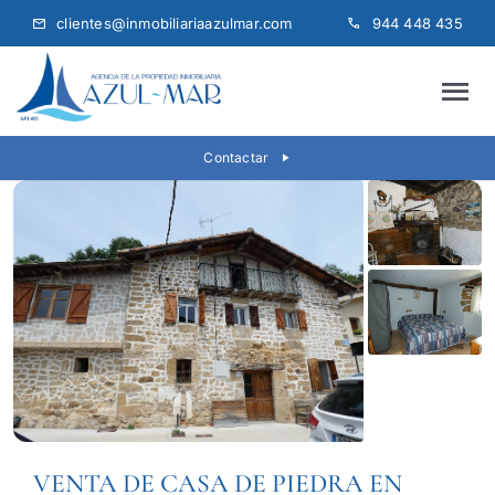
Skip
clientes@inmobiliariaazulmar.com
944 448 435
to
content
Tog
Nav
INICIO
Contactar
QUIÉNES SOMOS
VENTA
ALQUILER
SEGUNDA VIVIENDA
VENTA DE CASA DE PIEDRA EN