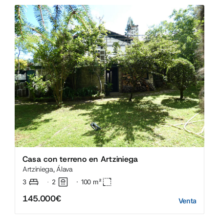
Casa con terreno en Artziniega
Artziniega, Álava
3
2
·
100
m²
·
145.000€
Venta